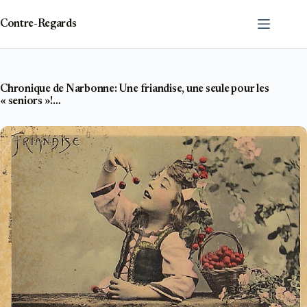
Passer
au
Contre-Regards
contenu
Chronique de Narbonne: Une friandise, une seule pour les
« seniors »!…