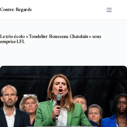
Passer
au
Contre-Regards
contenu
Le trio écolo « Tondelier-Rousseau-Chatelain » sous
emprise LFI.