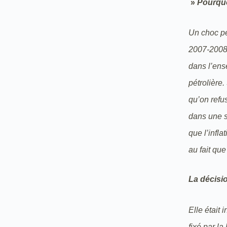
»
Pourquo
Un choc pét
2007-2008,
dans l’ens
pétrolière.
qu’on refu
dans une sp
que l’infla
au fait qu
La décisio
Elle était 
fixé par l