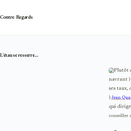
Passer
au
contenu
Contre-Regards
L’étau se resserre…
Plutôt 
navrant )
ses taux, 
)
Jean Qua
qui dirig
conseiller