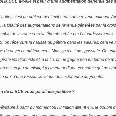
i la BCE a-t-elle si peur d’une augmentation générale des s
rolier, c’est un prélèvement extérieur sur le revenu national. Ai
 la totalité des augmentations de revenus générées par la croi
emble de la zone euro va être absorbée par l’alourdissement la 
 Si on répercute la hausse du pétrole dans les salaires, cela veut
se de payer ce prélèvement. Mais ça n’est pas possible. On entr
irale inflationniste et, à la fin, on ne gagne rien en terme de r
tion est un jeu de mistigri à l’intérieur d’une économie qui ne ch
e le prix d’une ressource venue de l’extérieur a augmenté.
n de la BCE vous paraît-elle justifiée ?
inévitable à partir du moment où l’inflation atteint 4%, le double de
a Banque centrale, et où certains signes font craindre une remon