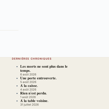
DERNIÈRES CHRONIQUES
𝐋𝐞𝐬 𝐦𝐨𝐫𝐭𝐬 𝐧𝐞 𝐬𝐨𝐧𝐭 𝐩𝐥𝐮𝐬 𝐝𝐚𝐧𝐬 𝐥𝐞
𝐭𝐞𝐦𝐩𝐬.
6 août 2026
𝐔𝐧𝐞 𝐩𝐨𝐫𝐭𝐞 𝐞𝐧𝐭𝐫𝐨𝐮𝐯𝐞𝐫𝐭𝐞.
5 août 2026
𝐀̀ 𝐥𝐚 𝐜𝐚𝐢𝐬𝐬𝐞.
4 août 2026
𝐑𝐢𝐞𝐧 𝐧’𝐞𝐬𝐭 𝐩𝐞𝐫𝐝𝐮.
1 août 2026
𝐀̀ 𝐥𝐚 𝐭𝐚𝐛𝐥𝐞 𝐯𝐨𝐢𝐬𝐢𝐧𝐞.
31 juillet 2026