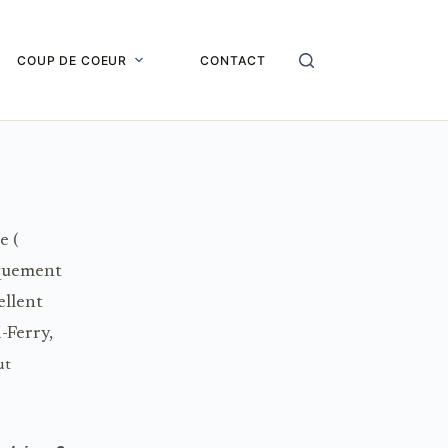
COUP DE COEUR
CONTACT
e (
iquement
ellent
-Ferry,
ut