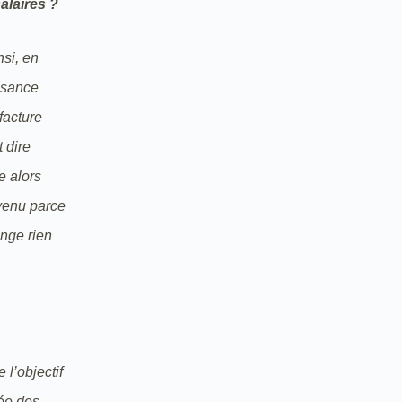
alaires ?
nsi, en
ssance
facture
 dire
e alors
evenu parce
ange rien
 l’objectif
tée des