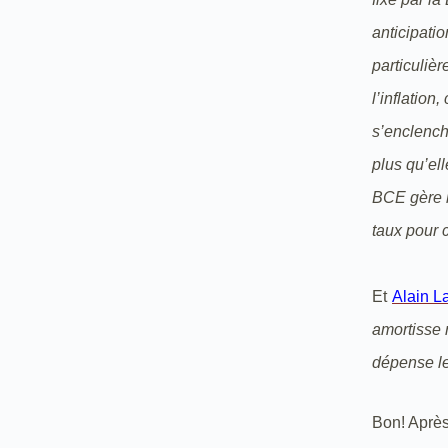
anticipati
particulièr
l’inflation
s’enclench
plus qu’ell
BCE gère l
taux pour c
Et
Alain L
amortisse n
dépense le 
Bon! Après