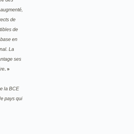
t augmenté,
rects de
tibles de
 base en
gnal. La
antage ses
ire
. »
ue la BCE
le pays qui