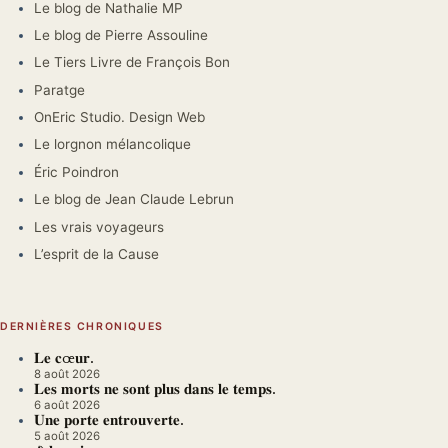
Le blog de Nathalie MP
Le blog de Pierre Assouline
Le Tiers Livre de François Bon
Paratge
OnEric Studio. Design Web
Le lorgnon mélancolique
Éric Poindron
Le blog de Jean Claude Lebrun
Les vrais voyageurs
L’esprit de la Cause
DERNIÈRES CHRONIQUES
𝐋𝐞 𝐜œ𝐮𝐫.
8 août 2026
𝐋𝐞𝐬 𝐦𝐨𝐫𝐭𝐬 𝐧𝐞 𝐬𝐨𝐧𝐭 𝐩𝐥𝐮𝐬 𝐝𝐚𝐧𝐬 𝐥𝐞 𝐭𝐞𝐦𝐩𝐬.
6 août 2026
𝐔𝐧𝐞 𝐩𝐨𝐫𝐭𝐞 𝐞𝐧𝐭𝐫𝐨𝐮𝐯𝐞𝐫𝐭𝐞.
5 août 2026