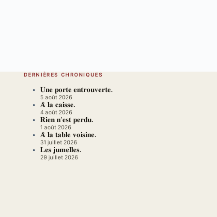
DERNIÈRES CHRONIQUES
𝐔𝐧𝐞 𝐩𝐨𝐫𝐭𝐞 𝐞𝐧𝐭𝐫𝐨𝐮𝐯𝐞𝐫𝐭𝐞.
5 août 2026
𝐀̀ 𝐥𝐚 𝐜𝐚𝐢𝐬𝐬𝐞.
4 août 2026
𝐑𝐢𝐞𝐧 𝐧’𝐞𝐬𝐭 𝐩𝐞𝐫𝐝𝐮.
1 août 2026
𝐀̀ 𝐥𝐚 𝐭𝐚𝐛𝐥𝐞 𝐯𝐨𝐢𝐬𝐢𝐧𝐞.
31 juillet 2026
𝐋𝐞𝐬 𝐣𝐮𝐦𝐞𝐥𝐥𝐞𝐬.
29 juillet 2026