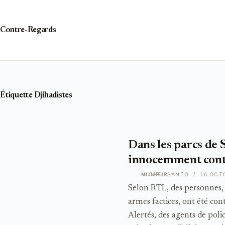
Passer
au
contenu
Contre-Regards
Étiquette
Djihadistes
Dans les parcs de 
innocemment contr
HUMEUR
MICHEL SANTO
16 OCT
Selon RTL, des personnes, q
armes factices, ont été co
Alertés, des agents de poli