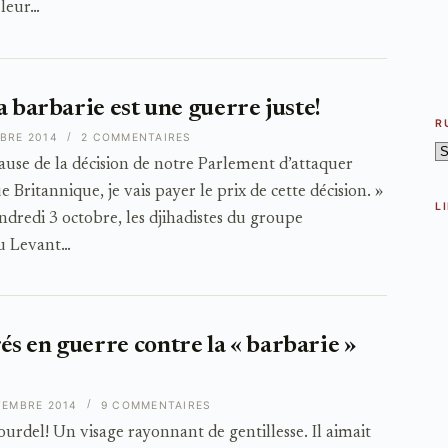
 leur…
a barbarie est une guerre juste!
R
BRE 2014
2 COMMENTAIRES
R
cause de la décision de notre Parlement d’attaquer
e Britannique, je vais payer le prix de cette décision. »
L
ndredi 3 octobre, les djihadistes du groupe
du Levant…
s en guerre contre la « barbarie »
TEMBRE 2014
9 COMMENTAIRES
el! Un visage rayonnant de gentillesse. Il aimait