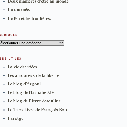
𝐃𝐞𝐮𝐱 𝐦𝐚𝐧𝐢𝐞̀𝐫𝐞𝐬 𝐝’𝐞̂𝐭𝐫𝐞 𝐚𝐮 𝐦𝐨𝐧𝐝𝐞.
𝐋𝐚 𝐭𝐨𝐮𝐫𝐧𝐞́𝐞.
𝐋𝐞 𝐟𝐞𝐮 𝐞𝐭 𝐥𝐞𝐬 𝐟𝐫𝐨𝐧𝐭𝐢𝐞̀𝐫𝐞𝐬.
UBRIQUES
ubriques
IENS UTILES
La vie des idées
Les amoureux de la liberté
Le blog d’Argoul
Le blog de Nathalie MP
Le blog de Pierre Assouline
Le Tiers Livre de François Bon
Paratge