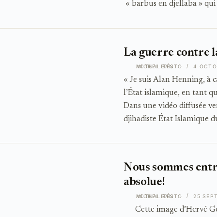
« barbus en djellaba » qui
La guerre contre l
ACTUALITÉS
MICHEL SANTO
4 OCTO
« Je suis Alan Henning, à 
l’État islamique, en tant qu
Dans une vidéo diffusée ve
djihadiste État Islamique 
Nous sommes entré
absolue!
ACTUALITÉS
MICHEL SANTO
25 SEP
Cette image d’Hervé Gourd