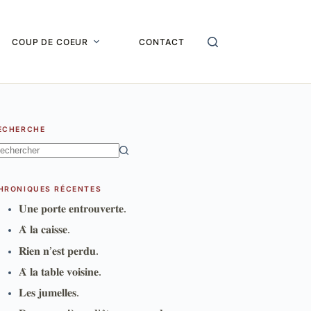
COUP DE COEUR
CONTACT
ECHERCHE
ucun
sultat
HRONIQUES RÉCENTES
𝐔𝐧𝐞 𝐩𝐨𝐫𝐭𝐞 𝐞𝐧𝐭𝐫𝐨𝐮𝐯𝐞𝐫𝐭𝐞.
𝐀̀ 𝐥𝐚 𝐜𝐚𝐢𝐬𝐬𝐞.
𝐑𝐢𝐞𝐧 𝐧’𝐞𝐬𝐭 𝐩𝐞𝐫𝐝𝐮.
𝐀̀ 𝐥𝐚 𝐭𝐚𝐛𝐥𝐞 𝐯𝐨𝐢𝐬𝐢𝐧𝐞.
𝐋𝐞𝐬 𝐣𝐮𝐦𝐞𝐥𝐥𝐞𝐬.