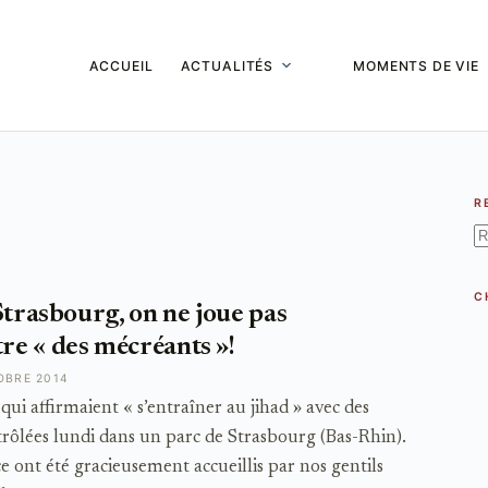
ACCUEIL
ACTUALITÉS
MOMENTS DE VIE
R
A
ré
C
Strasbourg, on ne joue pas
e « des mécréants »!
OBRE 2014
ui affirmaient « s’entraîner au jihad » avec des
ntrôlées lundi dans un parc de Strasbourg (Bas-Rhin).
ce ont été gracieusement accueillis par nos gentils