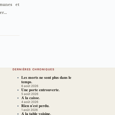
mmunes et
rer…
DERNIÈRES CHRONIQUES
𝐋𝐞𝐬 𝐦𝐨𝐫𝐭𝐬 𝐧𝐞 𝐬𝐨𝐧𝐭 𝐩𝐥𝐮𝐬 𝐝𝐚𝐧𝐬 𝐥𝐞
𝐭𝐞𝐦𝐩𝐬.
6 août 2026
𝐔𝐧𝐞 𝐩𝐨𝐫𝐭𝐞 𝐞𝐧𝐭𝐫𝐨𝐮𝐯𝐞𝐫𝐭𝐞.
5 août 2026
𝐀̀ 𝐥𝐚 𝐜𝐚𝐢𝐬𝐬𝐞.
4 août 2026
𝐑𝐢𝐞𝐧 𝐧’𝐞𝐬𝐭 𝐩𝐞𝐫𝐝𝐮.
1 août 2026
𝐀̀ 𝐥𝐚 𝐭𝐚𝐛𝐥𝐞 𝐯𝐨𝐢𝐬𝐢𝐧𝐞.