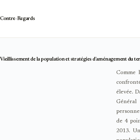
Passer
au
contenu
Contre-Regards
Vieillissement de la population et stratégies d’aménagement du te
Comme le
confronté
élevée.
Général 
personnes
de 4 poi
2013. Un