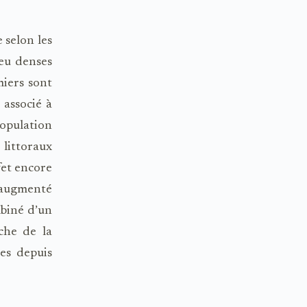
 selon les
peu denses
miers sont
associé à
population
 littoraux
fet encore
 augmenté
mbiné d’un
oche de la
es depuis