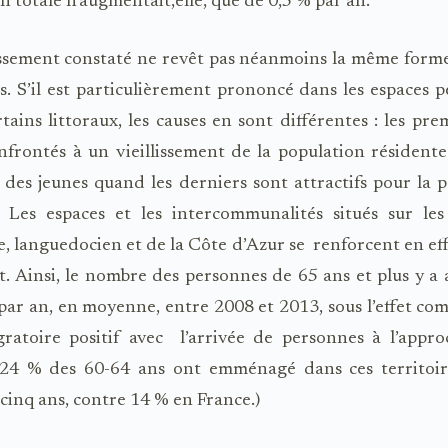
n totale n’augmentait,elle, que de 0,5 % par an.
issement constaté ne revêt pas néanmoins la même forme
es. S’il est particulièrement prononcé dans les espaces 
rtains littoraux, les causes en sont différentes : les pre
nfrontés à un vieillissement de la population résidente 
des jeunes quand les derniers sont attractifs pour la 
e. Les espaces et les intercommunalités situés sur les
e, languedocien et de la Côte d’Azur se renforcent en ef
. Ainsi, le nombre des personnes de 65 ans et plus y a
par an, en moyenne, entre 2008 et 2013, sous l’effet co
ratoire positif avec l’arrivée de personnes à l’appr
 (24 % des 60-64 ans ont emménagé dans ces territoir
cinq ans, contre 14 % en France.)