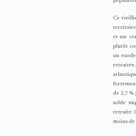
populatio
Ce vieill
territoir
et sur ce
plutôt co
un exode 
retraité
atlantiqu
fortement
de 2,7 % 
solde mig
retraite
moins de 