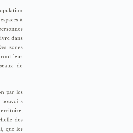
opulation
 espaces à
personnes
vivre dans
 Des zones
rront leur
́seaux de
on par les
x pouvoirs
rritoire,
chelle des
), que les