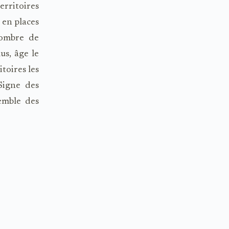
rritoires
 en places
nombre de
s, âge le
itoires les
Signe des
emble des