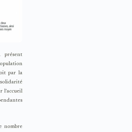
 présent
population
it par la
olidarité
r l’accueil
́pendantes
ble nombre