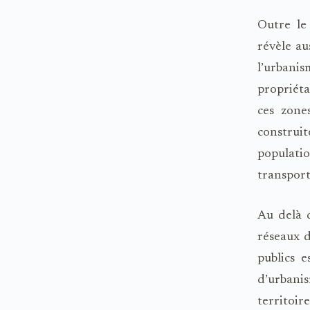
Outre le
révèle au
l’urbani
propriét
ces zones
construit
populati
transport 
Au delà d
réseaux d
publics 
d’urbanis
territoir