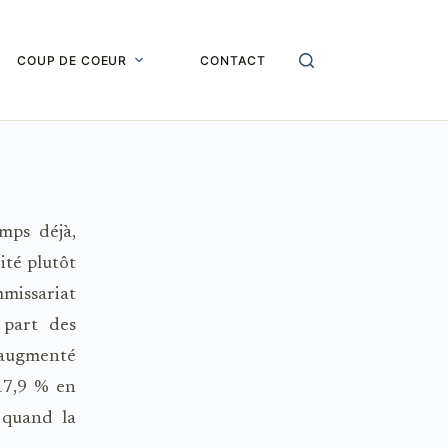
COUP DE COEUR
CONTACT
s déjà,
té plutôt
mmissariat
 part des
 augmenté
17,9 % en
 quand la