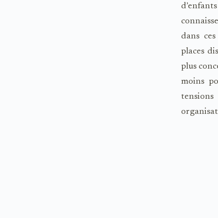
d’enfant
connaisse
dans ces
places di
plus conce
moins po
tensions
organisat