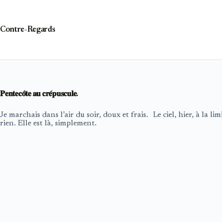
Passer
au
contenu
Contre-Regards
𝐏𝐞𝐧𝐭𝐞𝐜𝐨̂𝐭𝐞 𝐚𝐮 𝐜𝐫𝐞́𝐩𝐮𝐬𝐜𝐮𝐥𝐞.
Je marchais dans l’air du soir, doux et frais. Le ciel, hier, à la 
rien. Elle est là, simplement.