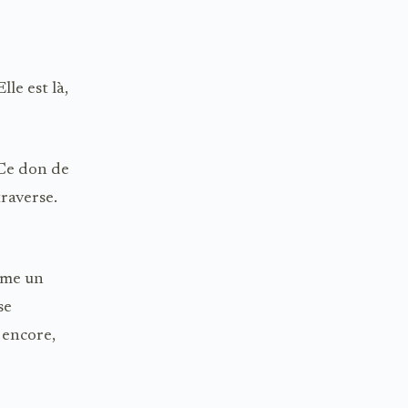
lle est là,
 Ce don de
traverse.
mme un
se
 encore,