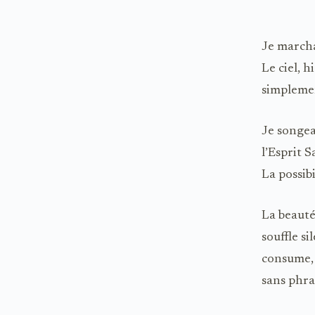
Je marchai
Le ciel, h
simpleme
Je songea
l’Esprit S
La possibi
La beauté
souffle si
consume, 
sans phra