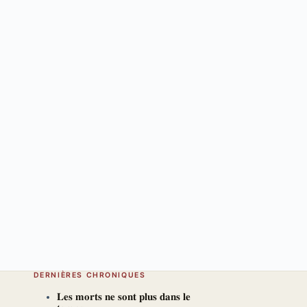
DERNIÈRES CHRONIQUES
𝐋𝐞𝐬 𝐦𝐨𝐫𝐭𝐬 𝐧𝐞 𝐬𝐨𝐧𝐭 𝐩𝐥𝐮𝐬 𝐝𝐚𝐧𝐬 𝐥𝐞