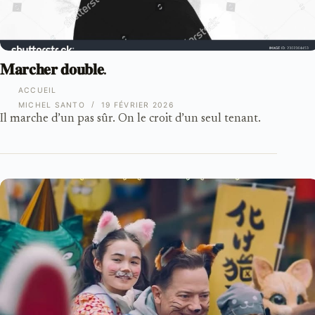
𝐌𝐚𝐫𝐜𝐡𝐞𝐫 𝐝𝐨𝐮𝐛𝐥𝐞.
ACCUEIL
MICHEL SANTO
19 FÉVRIER 2026
Il marche d’un pas sûr. On le croit d’un seul tenant.