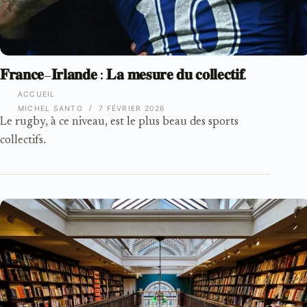
𝐅𝐫𝐚𝐧𝐜𝐞–𝐈𝐫𝐥𝐚𝐧𝐝𝐞 : 𝐋𝐚 𝐦𝐞𝐬𝐮𝐫𝐞 𝐝𝐮 𝐜𝐨𝐥𝐥𝐞𝐜𝐭𝐢𝐟.
ACCUEIL
MICHEL SANTO
7 FÉVRIER 2026
Le rugby, à ce niveau, est le plus beau des sports
collectifs.