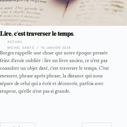
𝐋𝐢𝐫𝐞, 𝐜’𝐞𝐬𝐭 𝐭𝐫𝐚𝐯𝐞𝐫𝐬𝐞𝐫 𝐥𝐞 𝐭𝐞𝐦𝐩𝐬.
ACCUEIL
MICHEL SANTO
16 JANVIER 2026
Borges rappelle une chose que notre époque pressée
feint d’avoir oubliée : lire un livre ancien, ce n’est pas
consulter un objet daté, c’est traverser le temps. C’est
mesurer, phrase après phrase, la distance qui nous
sépare de celui qui a écrit et découvrir, parfois avec
stupeur, qu’elle n’est pas si grande.