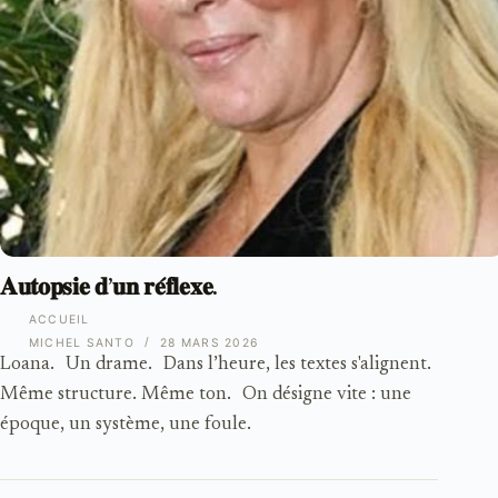
𝐀𝐮𝐭𝐨𝐩𝐬𝐢𝐞 𝐝’𝐮𝐧 𝐫𝐞́𝐟𝐥𝐞𝐱𝐞.
ACCUEIL
MICHEL SANTO
28 MARS 2026
Loana. Un drame. Dans l’heure, les textes s'alignent.
Même structure. Même ton. On désigne vite : une
époque, un système, une foule.