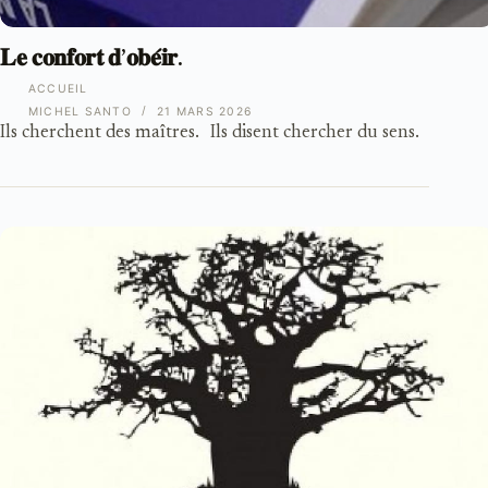
𝐋𝐞 𝐜𝐨𝐧𝐟𝐨𝐫𝐭 𝐝’𝐨𝐛𝐞́𝐢𝐫.
ACCUEIL
MICHEL SANTO
21 MARS 2026
Ils cherchent des maîtres. Ils disent chercher du sens.