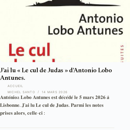
J’ai lu « Le cul de Judas » d’Antonio Lobo
Antunes.
ACCUEIL
MICHEL SANTO
14 MARS 2026
𝐀𝐧𝐭𝐨́𝐧𝐢𝐨a 𝐋𝐨𝐛𝐨 𝐀𝐧𝐭𝐮𝐧𝐞𝐬 𝐞𝐬𝐭 𝐝𝐞́𝐜𝐞́𝐝𝐞́ 𝐥𝐞 𝟓 𝐦𝐚𝐫𝐬 𝟐𝟎𝟐𝟔 𝐚̀
𝐋𝐢𝐬𝐛𝐨𝐧𝐧𝐞. 𝐉'𝐚𝐢 𝐥𝐮 𝐋𝐞 𝐜𝐮𝐥 𝐝𝐞 𝐉𝐮𝐝𝐚𝐬. 𝐏𝐚𝐫𝐦𝐢 𝐥𝐞𝐬 𝐧𝐨𝐭𝐞𝐬
𝐩𝐫𝐢𝐬𝐞𝐬 𝐚𝐥𝐨𝐫𝐬, 𝐜𝐞𝐥𝐥𝐞-𝐜𝐢 :