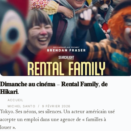
𝐃𝐢𝐦𝐚𝐧𝐜𝐡𝐞 𝐚𝐮 𝐜𝐢𝐧𝐞́𝐦𝐚 – 𝐑𝐞𝐧𝐭𝐚𝐥 𝐅𝐚𝐦𝐢𝐥𝐲, 𝐝𝐞
𝐇𝐢𝐤𝐚𝐫𝐢.
ACCUEIL
MICHEL SANTO
9 FÉVRIER 2026
Tokyo. Ses néons, ses silences. Un acteur américain usé
accepte un emploi dans une agence de « familles à
louer ».