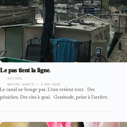
𝐋𝐞 𝐩𝐚𝐬 𝐭𝐢𝐞𝐧𝐭 𝐥𝐚 𝐥𝐢𝐠𝐧𝐞.
ACCUEIL
MICHEL SANTO
5 MAI 2026
Le canal ne bouge pas. L’eau retient tout. Des
péniches. Des vies à quai. Gratitude, peint à l’arrière.