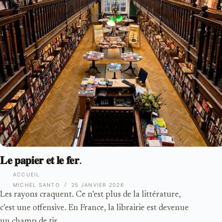
𝐋𝐞 𝐩𝐚𝐩𝐢𝐞𝐫 𝐞𝐭 𝐥𝐞 𝐟𝐞𝐫.
ACCUEIL
MICHEL SANTO
25 JANVIER 2026
Les rayons craquent. Ce n’est plus de la littérature,
c’est une offensive. En France, la librairie est devenue
un champ de tir.