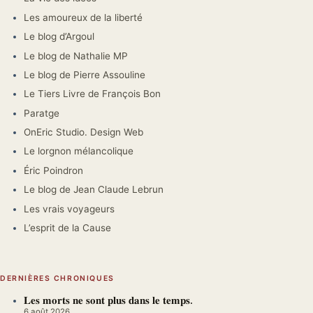
Les amoureux de la liberté
Le blog d’Argoul
Le blog de Nathalie MP
Le blog de Pierre Assouline
Le Tiers Livre de François Bon
Paratge
OnEric Studio. Design Web
Le lorgnon mélancolique
Éric Poindron
Le blog de Jean Claude Lebrun
Les vrais voyageurs
L’esprit de la Cause
DERNIÈRES CHRONIQUES
𝐋𝐞𝐬 𝐦𝐨𝐫𝐭𝐬 𝐧𝐞 𝐬𝐨𝐧𝐭 𝐩𝐥𝐮𝐬 𝐝𝐚𝐧𝐬 𝐥𝐞 𝐭𝐞𝐦𝐩𝐬.
6 août 2026