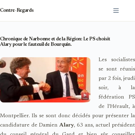
Passer
au
Contre-Regards
contenu
Chronique de Narbonne et de la Région: Le PS choisit
Alary pour le fauteuil de Bourquin.
Les socialistes
se sont réunis
par 2 fois, jeudi
soir, à la
fédération PS
de l’Hérault, à
Montpellier. Ils se sont donc décidés pour présenter la
candidature de Damien
Alary
, 63 ans, actuel présiden
du conseil général du Gard et bien sûr conseiller