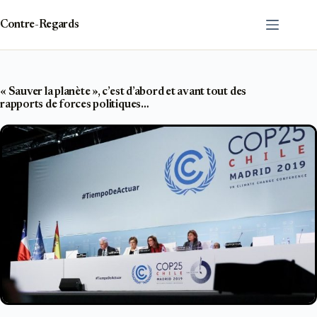
Passer
au
Contre-Regards
contenu
« Sauver la planète », c’est d’abord et avant tout des
rapports de forces politiques…