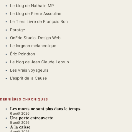
Le blog de Nathalie MP
Le blog de Pierre Assouline
Le Tiers Livre de François Bon
Paratge
OnEric Studio. Design Web
Le lorgnon mélancolique
Éric Poindron
Le blog de Jean Claude Lebrun
Les vrais voyageurs
L’esprit de la Cause
DERNIÈRES CHRONIQUES
𝐋𝐞𝐬 𝐦𝐨𝐫𝐭𝐬 𝐧𝐞 𝐬𝐨𝐧𝐭 𝐩𝐥𝐮𝐬 𝐝𝐚𝐧𝐬 𝐥𝐞 𝐭𝐞𝐦𝐩𝐬.
6 août 2026
𝐔𝐧𝐞 𝐩𝐨𝐫𝐭𝐞 𝐞𝐧𝐭𝐫𝐨𝐮𝐯𝐞𝐫𝐭𝐞.
5 août 2026
𝐀̀ 𝐥𝐚 𝐜𝐚𝐢𝐬𝐬𝐞.
4 août 2026