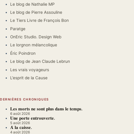
Le blog de Nathalie MP
Le blog de Pierre Assouline
Le Tiers Livre de François Bon
Paratge
OnEric Studio. Design Web
Le lorgnon mélancolique
Éric Poindron
Le blog de Jean Claude Lebrun
Les vrais voyageurs
L’esprit de la Cause
DERNIÈRES CHRONIQUES
𝐋𝐞𝐬 𝐦𝐨𝐫𝐭𝐬 𝐧𝐞 𝐬𝐨𝐧𝐭 𝐩𝐥𝐮𝐬 𝐝𝐚𝐧𝐬 𝐥𝐞 𝐭𝐞𝐦𝐩𝐬.
6 août 2026
𝐔𝐧𝐞 𝐩𝐨𝐫𝐭𝐞 𝐞𝐧𝐭𝐫𝐨𝐮𝐯𝐞𝐫𝐭𝐞.
5 août 2026
𝐀̀ 𝐥𝐚 𝐜𝐚𝐢𝐬𝐬𝐞.
4 août 2026