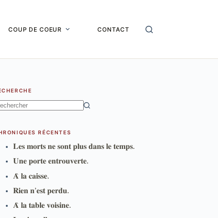
COUP DE COEUR
CONTACT
ECHERCHE
ucun
sultat
HRONIQUES RÉCENTES
𝐋𝐞𝐬 𝐦𝐨𝐫𝐭𝐬 𝐧𝐞 𝐬𝐨𝐧𝐭 𝐩𝐥𝐮𝐬 𝐝𝐚𝐧𝐬 𝐥𝐞 𝐭𝐞𝐦𝐩𝐬.
𝐔𝐧𝐞 𝐩𝐨𝐫𝐭𝐞 𝐞𝐧𝐭𝐫𝐨𝐮𝐯𝐞𝐫𝐭𝐞.
𝐀̀ 𝐥𝐚 𝐜𝐚𝐢𝐬𝐬𝐞.
𝐑𝐢𝐞𝐧 𝐧’𝐞𝐬𝐭 𝐩𝐞𝐫𝐝𝐮.
𝐀̀ 𝐥𝐚 𝐭𝐚𝐛𝐥𝐞 𝐯𝐨𝐢𝐬𝐢𝐧𝐞.