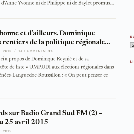
s d’Anne-Yvonne ni de Philippe ni de Baylet promus.…
onne et d’ailleurs. Dominique
R
 rentiers de la politique régionale…
R
L 2015
14 COMMENTAIRES
ci à propos de Dominique Reynié et de sa
L
 tête de liste » UMP.UDI aux élections régionales dans
énées-Languedoc-Roussillon : « On peut penser ce
ds sur Radio Grand Sud FM (2) –
u 25 avril 2015
L 2015