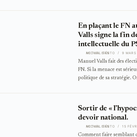
En plaçant le FN a
Valls signe la fin 
intellectuelle du P
ACTUALITÉS
MICHEL SANTO
9 MARS
Manuel Valls fait des élect
FN. Si la menace est sérieu
politique de sa stratégie. O
Sortir de « l’hypoc
devoir national.
ACTUALITÉS
MICHEL SANTO
15 FÉVR
Comment faire semblant de