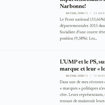
Narbonne!
ACTUALITÉS
MICHEL SANTO
23 MAR
Le Front national (33,66%)
départementales 2015 dans 
Socialiste d’une courte têt
position (9,58%). Les…
L’UMP et le PS, sur
marque et leur « l
ACTUALITÉS
MICHEL SANTO
15 MAR
Dans une de mes récentes c
« marques » politiques n’a
côte. Leurs représentants, 
tentant de maintenir leur