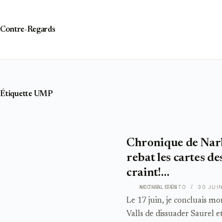
Passer
au
contenu
Contre-Regards
Étiquette
UMP
Chronique de Narb
rebat les cartes d
craint!…
ACTUALITÉS
MICHEL SANTO
30 JUI
Le 17 juin, je concluais mo
Valls de dissuader Saurel e