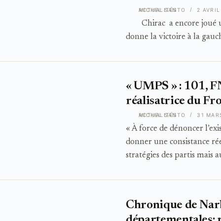
ACTUALITÉS
MICHEL SANTO
2 AVRIL
Chirac a encore joué un t
donne la victoire à la gauc
« UMPS » : 101, FN
réalisatrice du F
ACTUALITÉS
MICHEL SANTO
31 MAR
« À force de dénoncer l’exi
donner une consistance rée
stratégies des partis mais 
Chronique de Nar
départementales: r