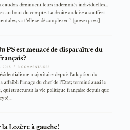
audois diminuent leurs indemnités individuelles…
es au bout du compte. La droite audoise a souffert
mentales; va t’elle se décomplexer ? [powerpress]
du PS est menacé de disparaître du
français?
L 2015
3 COMMENTAIRES
présidentialisme majoritaire depuis l’adoption du
 affaibli l’image du chef de l’Etat; terminé aussi le
qui structurait la vie politique française depuis que
cyté,…
 la Lozère à gauche!