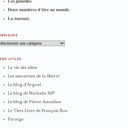
𝐋𝐞𝐬 𝐣𝐮𝐦𝐞𝐥𝐥𝐞𝐬.
𝐃𝐞𝐮𝐱 𝐦𝐚𝐧𝐢𝐞̀𝐫𝐞𝐬 𝐝’𝐞̂𝐭𝐫𝐞 𝐚𝐮 𝐦𝐨𝐧𝐝𝐞.
𝐋𝐚 𝐭𝐨𝐮𝐫𝐧𝐞́𝐞.
UBRIQUES
ubriques
IENS UTILES
La vie des idées
Les amoureux de la liberté
Le blog d’Argoul
Le blog de Nathalie MP
Le blog de Pierre Assouline
Le Tiers Livre de François Bon
Paratge