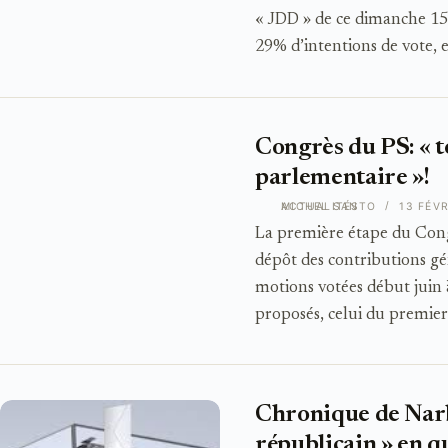
« JDD » de ce dimanche 15 
29% d’intentions de vote, e
Congrès du PS: « t
parlementaire »!
ACTUALITÉS
MICHEL SANTO
13 FÉVR
La première étape du Congrè
dépôt des contributions gé
motions votées début juin à
proposés, celui du premie
Chronique de Narbo
républicain » en q