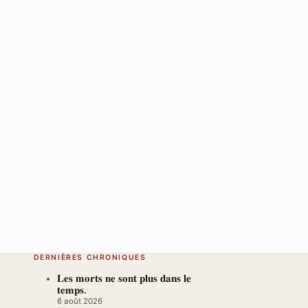
DERNIÈRES CHRONIQUES
𝐋𝐞𝐬 𝐦𝐨𝐫𝐭𝐬 𝐧𝐞 𝐬𝐨𝐧𝐭 𝐩𝐥𝐮𝐬 𝐝𝐚𝐧𝐬 𝐥𝐞
𝐭𝐞𝐦𝐩𝐬.
6 août 2026