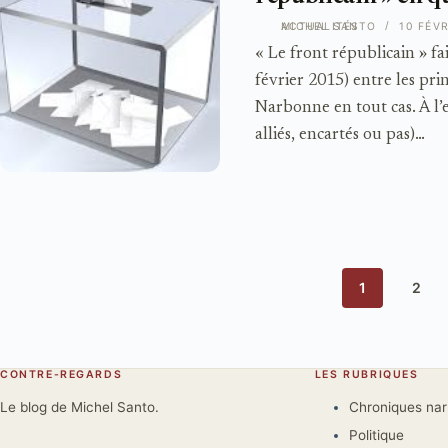
ACTUALITÉS
MICHEL SANTO
10 FÉVR
« Le front républicain » fa
février 2015) entre les pr
Narbonne en tout cas. À l’
alliés, encartés ou pas)…
1
2
CONTRE-REGARDS
LES RUBRIQUES
Le blog de Michel Santo.
Chroniques na
Politique