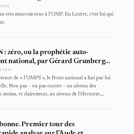
 2015
rès mauvais tour à l’UMP. En Lozère, c’est lui qui
he.
 : zéro, ou la prophétie auto-
ront national, par Gérard Grunberg…
S 2015
stence de « l’UMPS », le Front national a fini par lui
lle. Non pas – ou pas encore – au niveau des
au moins, et clairement, au niveau de l’électorat.…
bonne. Premier tour des
apide analyse sur l’Aude et