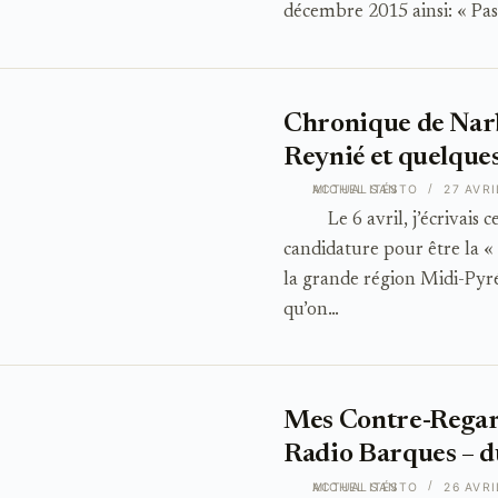
décembre 2015 ainsi: « Pa
Chronique de Narb
Reynié et quelques
ACTUALITÉS
MICHEL SANTO
27 AVRI
Le 6 avril, j’écrivais ce
candidature pour être la «
la grande région Midi-Pyr
qu’on…
Mes Contre-Regar
Radio Barques – d
ACTUALITÉS
MICHEL SANTO
26 AVRI