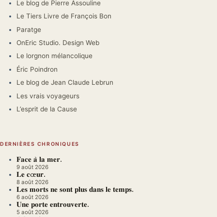
Le blog de Pierre Assouline
Le Tiers Livre de François Bon
Paratge
OnEric Studio. Design Web
Le lorgnon mélancolique
Éric Poindron
Le blog de Jean Claude Lebrun
Les vrais voyageurs
L’esprit de la Cause
DERNIÈRES CHRONIQUES
𝐅𝐚𝐜𝐞 𝐚̀ 𝐥𝐚 𝐦𝐞𝐫.
9 août 2026
𝐋𝐞 𝐜œ𝐮𝐫.
8 août 2026
𝐋𝐞𝐬 𝐦𝐨𝐫𝐭𝐬 𝐧𝐞 𝐬𝐨𝐧𝐭 𝐩𝐥𝐮𝐬 𝐝𝐚𝐧𝐬 𝐥𝐞 𝐭𝐞𝐦𝐩𝐬.
6 août 2026
𝐔𝐧𝐞 𝐩𝐨𝐫𝐭𝐞 𝐞𝐧𝐭𝐫𝐨𝐮𝐯𝐞𝐫𝐭𝐞.
5 août 2026