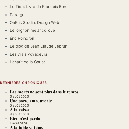
Le Tiers Livre de François Bon
Paratge
OnEric Studio. Design Web
Le lorgnon mélancolique
Éric Poindron
Le blog de Jean Claude Lebrun
Les vrais voyageurs
L’esprit de la Cause
DERNIÈRES CHRONIQUES
𝐋𝐞𝐬 𝐦𝐨𝐫𝐭𝐬 𝐧𝐞 𝐬𝐨𝐧𝐭 𝐩𝐥𝐮𝐬 𝐝𝐚𝐧𝐬 𝐥𝐞 𝐭𝐞𝐦𝐩𝐬.
6 août 2026
𝐔𝐧𝐞 𝐩𝐨𝐫𝐭𝐞 𝐞𝐧𝐭𝐫𝐨𝐮𝐯𝐞𝐫𝐭𝐞.
5 août 2026
𝐀̀ 𝐥𝐚 𝐜𝐚𝐢𝐬𝐬𝐞.
4 août 2026
𝐑𝐢𝐞𝐧 𝐧’𝐞𝐬𝐭 𝐩𝐞𝐫𝐝𝐮.
1 août 2026
𝐀̀ 𝐥𝐚 𝐭𝐚𝐛𝐥𝐞 𝐯𝐨𝐢𝐬𝐢𝐧𝐞.