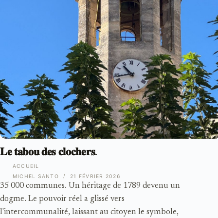
𝐋𝐞 𝐭𝐚𝐛𝐨𝐮 𝐝𝐞𝐬 𝐜𝐥𝐨𝐜𝐡𝐞𝐫𝐬.
ACCUEIL
MICHEL SANTO
21 FÉVRIER 2026
35 000 communes. Un héritage de 1789 devenu un
dogme. Le pouvoir réel a glissé vers
l'intercommunalité, laissant au citoyen le symbole,