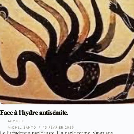
𝐅𝐚𝐜𝐞 𝐚̀ 𝐥’𝐡𝐲𝐝𝐫𝐞 𝐚𝐧𝐭𝐢𝐬𝐞́𝐦𝐢𝐭𝐞.
ACCUEIL
MICHEL SANTO
15 FÉVRIER 2026
Le Président a parlé juste. Il a parlé ferme. Vingt ans