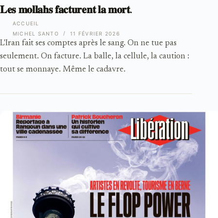
𝐋𝐞𝐬 𝐦𝐨𝐥𝐥𝐚𝐡𝐬 𝐟𝐚𝐜𝐭𝐮𝐫𝐞𝐧𝐭 𝐥𝐚 𝐦𝐨𝐫𝐭.
ACCUEIL
MICHEL SANTO
11 FÉVRIER 2026
L'Iran fait ses comptes après le sang. On ne tue pas
seulement. On facture. La balle, la cellule, la caution :
tout se monnaye. Même le cadavre.