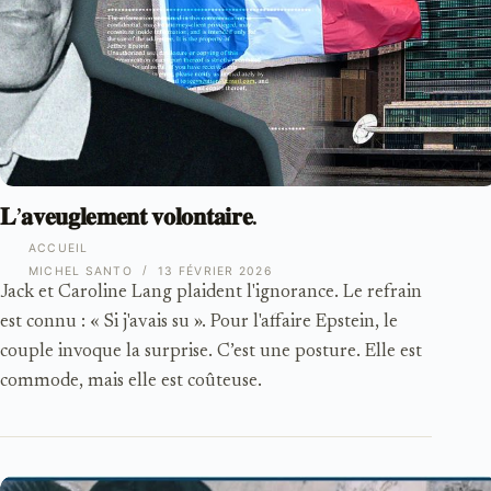
𝐋’𝐚𝐯𝐞𝐮𝐠𝐥𝐞𝐦𝐞𝐧𝐭 𝐯𝐨𝐥𝐨𝐧𝐭𝐚𝐢𝐫𝐞.
ACCUEIL
MICHEL SANTO
13 FÉVRIER 2026
Jack et Caroline Lang plaident l'ignorance. Le refrain
est connu : « Si j'avais su ». Pour l'affaire Epstein, le
couple invoque la surprise. C’est une posture. Elle est
commode, mais elle est coûteuse.