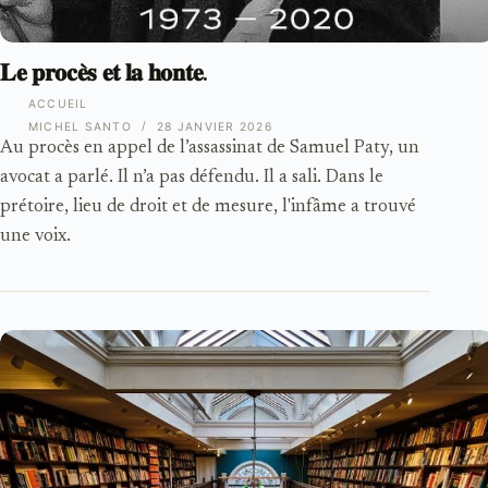
𝐋𝐞 𝐩𝐫𝐨𝐜𝐞̀𝐬 𝐞𝐭 𝐥𝐚 𝐡𝐨𝐧𝐭𝐞.
ACCUEIL
MICHEL SANTO
28 JANVIER 2026
Au procès en appel de l’assassinat de Samuel Paty, un
avocat a parlé. Il n’a pas défendu. Il a sali. Dans le
prétoire, lieu de droit et de mesure, l'infâme a trouvé
une voix.