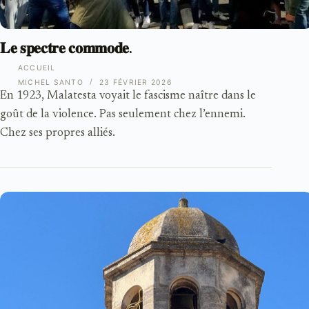
𝐋𝐞 𝐬𝐩𝐞𝐜𝐭𝐫𝐞 𝐜𝐨𝐦𝐦𝐨𝐝𝐞.
ACCUEIL
MICHEL SANTO
23 FÉVRIER 2026
En 1923, Malatesta voyait le fascisme naître dans le
goût de la violence. Pas seulement chez l’ennemi.
Chez ses propres alliés.