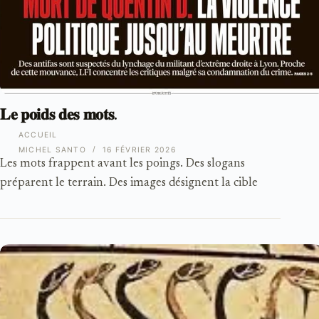
𝐋𝐞 𝐩𝐨𝐢𝐝𝐬 𝐝𝐞𝐬 𝐦𝐨𝐭𝐬.
ACCUEIL
MICHEL SANTO
16 FÉVRIER 2026
Les mots frappent avant les poings. Des slogans
préparent le terrain. Des images désignent la cible