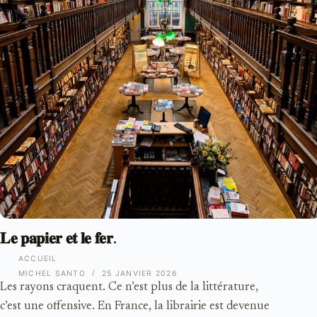
𝐋𝐞 𝐩𝐚𝐩𝐢𝐞𝐫 𝐞𝐭 𝐥𝐞 𝐟𝐞𝐫.
ACCUEIL
MICHEL SANTO
25 JANVIER 2026
Les rayons craquent. Ce n’est plus de la littérature,
c’est une offensive. En France, la librairie est devenue