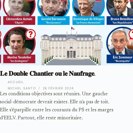
𝐋𝐞 𝐃𝐨𝐮𝐛𝐥𝐞 𝐂𝐡𝐚𝐧𝐭𝐢𝐞𝐫 𝐨𝐮 𝐥𝐞 𝐍𝐚𝐮𝐟𝐫𝐚𝐠𝐞.
ACCUEIL
MICHEL SANTO
28 FÉVRIER 2026
Les conditions objectives sont réunies. Une gauche
social-démocrate devrait exister. Elle n'a pas de toit.
Elle s'éparpille entre les courants du PS et les marges
d’EELV. Partout, elle reste minoritaire.