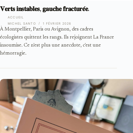
𝐕𝐞𝐫𝐭𝐬 𝐢𝐧𝐬𝐭𝐚𝐛𝐥𝐞𝐬, 𝐠𝐚𝐮𝐜𝐡𝐞 𝐟𝐫𝐚𝐜𝐭𝐮𝐫𝐞́𝐞.
ACCUEIL
MICHEL SANTO
1 FÉVRIER 2026
À Montpellier, Paris ou Avignon, des cadres
écologistes quittent les rangs. Ils rejoignent La France
insoumise. Ce n'est plus une anecdote, c'est une
hémorragie.