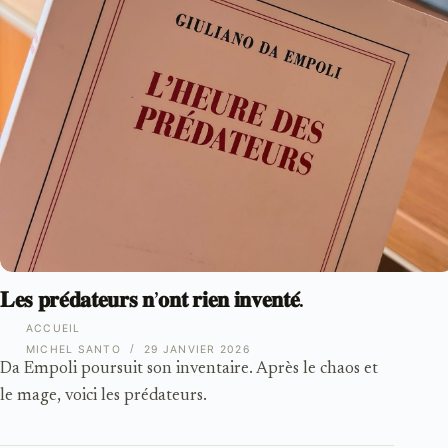
𝐋𝐞𝐬 𝐩𝐫𝐞́𝐝𝐚𝐭𝐞𝐮𝐫𝐬 𝐧’𝐨𝐧𝐭 𝐫𝐢𝐞𝐧 𝐢𝐧𝐯𝐞𝐧𝐭𝐞́.
ACCUEIL
MICHEL SANTO
29 JANVIER 2026
Da Empoli poursuit son inventaire. Après le chaos et
le mage, voici les prédateurs.